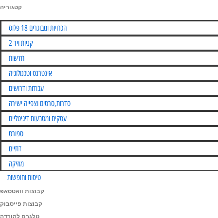
קטגוריה
Skip
הכרויות ומבוגרים 18 פלוס
to
קניות ויד 2
content
חדשות
אינטרנט וטכנולוגיה
עבודות ודרושים
סדרות,סרטים וצפייה ישירה
עסקים ומטבעות דיגיטליים
ספורט
דתיים
מוזיקה
טיסות וחופשות
קבוצות וואטסאפ
קבוצות פייסבוק
טלגרם להורדה