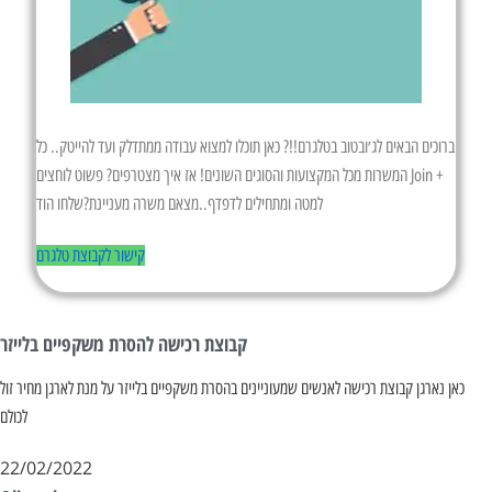
ברוכים הבאים לג׳ובטוב בטלגרם!!? כאן תוכלו למצוא עבודה ממתדלק ועד להייטק.. כל
המשרות מכל המקצועות והסוגים השונים! אז איך מצטרפים? פשוט לוחצים Join +
למטה ומתחילים לדפדף..מצאם משרה מעניינת?שלחו הוד
קישור לקבוצת טלגרם
קבוצת רכישה להסרת משקפיים בלייזר
כאן נארגן קבוצת רכישה לאנשים שמעוניינים בהסרת משקפיים בלייזר על מנת לארגן מחיר זול
לכולם
22/02/2022