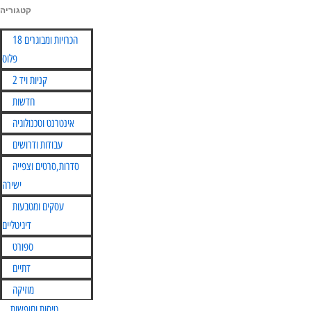
קטגוריה
Skip
הכרויות ומבוגרים 18
to
פלוס
content
קניות ויד 2
חדשות
אינטרנט וטכנולוגיה
עבודות ודרושים
סדרות,סרטים וצפייה
ישירה
עסקים ומטבעות
דיגיטליים
ספורט
דתיים
מוזיקה
טיסות וחופשות