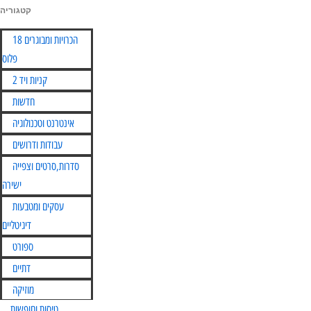
קטגוריה
Skip
הכרויות ומבוגרים 18
to
פלוס
content
קניות ויד 2
חדשות
אינטרנט וטכנולוגיה
עבודות ודרושים
סדרות,סרטים וצפייה
ישירה
עסקים ומטבעות
דיגיטליים
ספורט
דתיים
מוזיקה
טיסות וחופשות