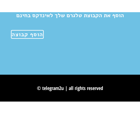
הוסף את הקבוצת טלגרם שלך לאינדקס בחינם
הוסף קבוצה
© telegram2u | all rights reserved
Skip to content
Open toolbar
Accessibility Tools
Increase Text