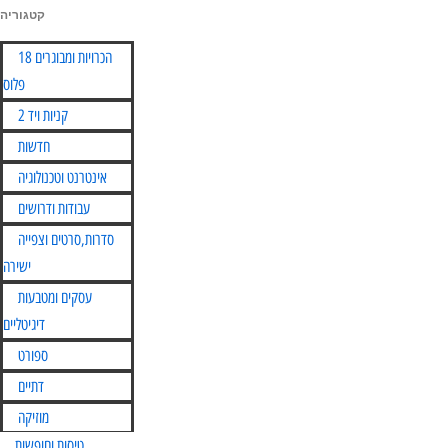
קטגוריה
Skip
הכרויות ומבוגרים 18
to
פלוס
content
קניות ויד 2
חדשות
אינטרנט וטכנולוגיה
עבודות ודרושים
סדרות,סרטים וצפייה
ישירה
עסקים ומטבעות
דיגיטליים
ספורט
דתיים
מוזיקה
טיסות וחופשות