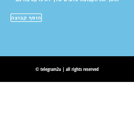
הוסף קבוצה
© telegram2u | all rights reserved
Skip to content
Open toolbar
Accessibility Tools
Increase Text
Decrease Text
Grayscale