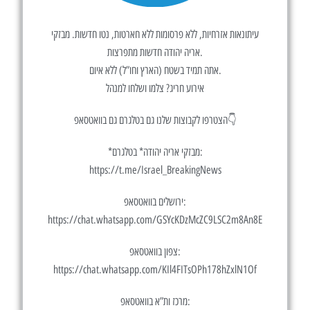
עיתונאות אזרחיות, ללא פרסומות ללא חארטות, נטו חדשות. מבזקי
אריה יהודה חדשות מתפרצות.
אתה תמיד בשטח (הארץ וחו”ל) ללא איום.
אירוע חריג? צלמו ושלחו למנהל
הצטרפו לקבוצות שלנו גם בטלגרם גם בוואטסאפ👇
*מבזקי אריה יהודה* בטלגרם:
https://t.me/Israel_BreakingNews
ירושלים בוואטסאפ:
https://chat.whatsapp.com/GSYcKDzMcZC9LSC2m8An8E
צפון בוואטסאפ:
https://chat.whatsapp.com/KIl4FITsOPh178hZxlN1Of
מרכז ות”א בוואטסאפ: