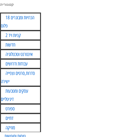
קטגוריה
Skip
הכרויות ומבוגרים 18
to
פלוס
content
קניות ויד 2
חדשות
אינטרנט וטכנולוגיה
עבודות ודרושים
סדרות,סרטים וצפייה
ישירה
עסקים ומטבעות
דיגיטליים
ספורט
דתיים
מוזיקה
טיסות וחופשות