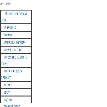
קטגוריה
Skip
הכרויות ומבוגרים 18
to
פלוס
content
קניות ויד 2
חדשות
אינטרנט וטכנולוגיה
עבודות ודרושים
סדרות,סרטים וצפייה
ישירה
עסקים ומטבעות
דיגיטליים
ספורט
דתיים
מוזיקה
טיסות וחופשות