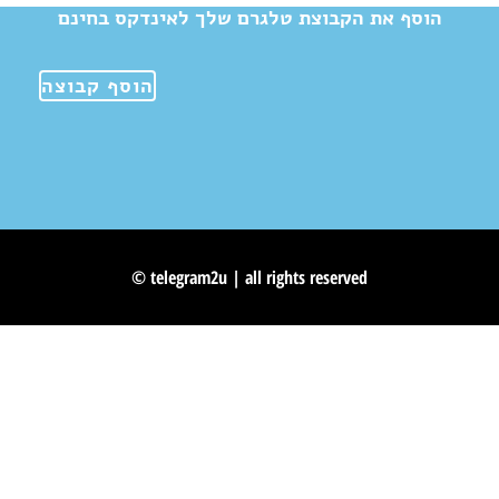
הוסף את הקבוצת טלגרם שלך לאינדקס בחינם
הוסף קבוצה
© telegram2u | all rights reserved
Skip to content
Open toolbar
Accessibility Tools
Increase Text
Decrease Text