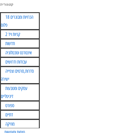
קטגוריה
Skip
הכרויות ומבוגרים 18
to
פלוס
content
קניות ויד 2
חדשות
אינטרנט וטכנולוגיה
עבודות ודרושים
סדרות,סרטים וצפייה
ישירה
עסקים ומטבעות
דיגיטליים
ספורט
דתיים
מוזיקה
טיסות וחופשות