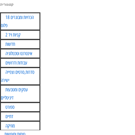
קטגוריה
Skip
הכרויות ומבוגרים 18
to
פלוס
content
קניות ויד 2
חדשות
אינטרנט וטכנולוגיה
עבודות ודרושים
סדרות,סרטים וצפייה
ישירה
עסקים ומטבעות
דיגיטליים
ספורט
דתיים
מוזיקה
טיסות וחופשות