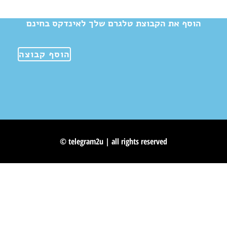
הוסף את הקבוצת טלגרם שלך לאינדקס בחינם
הוסף קבוצה
© telegram2u | all rights reserved
Skip to content
Open toolbar
Accessibility Tools
Increase Text