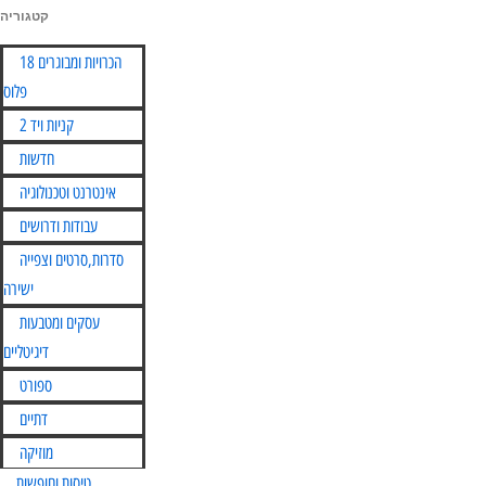
קטגוריה
Skip
הכרויות ומבוגרים 18
to
פלוס
content
קניות ויד 2
חדשות
אינטרנט וטכנולוגיה
עבודות ודרושים
סדרות,סרטים וצפייה
ישירה
עסקים ומטבעות
דיגיטליים
ספורט
דתיים
מוזיקה
טיסות וחופשות