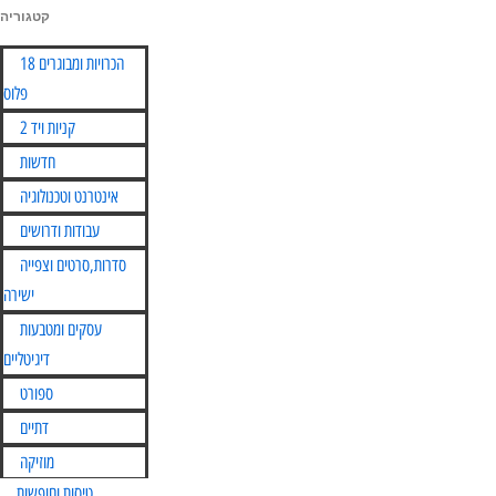
קטגוריה
Skip
הכרויות ומבוגרים 18
to
פלוס
content
קניות ויד 2
חדשות
אינטרנט וטכנולוגיה
עבודות ודרושים
סדרות,סרטים וצפייה
ישירה
עסקים ומטבעות
דיגיטליים
ספורט
דתיים
מוזיקה
טיסות וחופשות