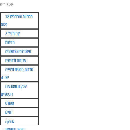
קטגוריה
Skip
הכרויות ומבוגרים 18
to
פלוס
content
קניות ויד 2
חדשות
אינטרנט וטכנולוגיה
עבודות ודרושים
סדרות,סרטים וצפייה
ישירה
עסקים ומטבעות
דיגיטליים
ספורט
דתיים
מוזיקה
טיסות וחופשות