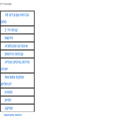
קטגוריה
Skip
הכרויות ומבוגרים 18
to
פלוס
content
קניות ויד 2
חדשות
אינטרנט וטכנולוגיה
עבודות ודרושים
סדרות,סרטים וצפייה
ישירה
עסקים ומטבעות
דיגיטליים
ספורט
דתיים
מוזיקה
טיסות וחופשות